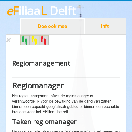
e
F
iliaa
L
Delft
Info
Doe ook mee
Regiomanagement
Regiomanager
Het regiomanagement ofwel de regiomanager is
verantwoordelijk voor de bewaking van de gang van zaken
binnen een bepaald geografisch gebied of binnen een bepaalde
branche waar het EFiliaaL betreft.
Taken regiomanager
De voornaamste taken van de regiomanager zijn het werven en