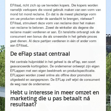
EFiliaaL richt zich op uw tevreden kopers. Die kopers worden
namelijk verkopers die vooral gebruik maken van een vorm van
mond tot mond reclame. En dat is de meest plezierige vorm
om uw producten onder de aandacht te brengen, nietwaar?
EFiliaaL stimuleert deze vorm van reclame door het maken
van reclame te belonen. Zowel de winkelier als degene die
reclame maakt verdienen er aan. En tenslotte ontvangt ook de
consument een bonus die als smeerolie in het gehele proces
gaat dienen. Al deze partijen verdienen in één of ander vorm
aan EFiliaaL.
De eFlap staat centraal
Het centrale hulpmiddel in het geheel is de eFlap, een soort
geavanceerde kortingsbon. De ondernemer ontwerpt zijn eigen
EFLappen met een eigen beeldmerk en productspecificatie.
EFLappen worden zowel online als offline door promotors
uitgedeeld en aangeprezen. De EFLap zelf wijst de consument
de weg naar de ondernemer.
Hebt u interesse in meer omzet en
marketing die u pas betaalt ná
resultaat?